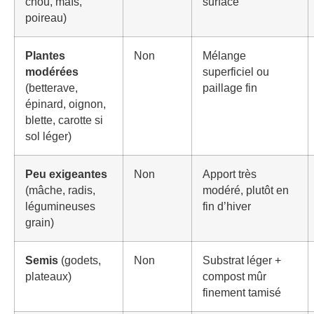
chou, maïs,
surface
poireau)
Plantes
Non
Mélange
modérées
superficiel ou
(betterave,
paillage fin
épinard, oignon,
blette, carotte si
sol léger)
Peu exigeantes
Non
Apport très
(mâche, radis,
modéré, plutôt en
légumineuses
fin d’hiver
grain)
Semis
(godets,
Non
Substrat léger +
plateaux)
compost mûr
finement tamisé