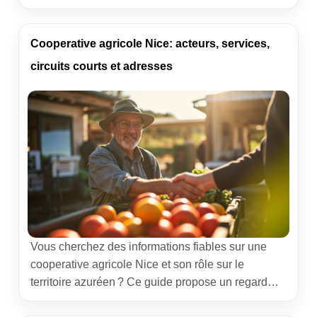
mutualisent leurs moyens pour créer de la valeur et
la redistribuer. Entre Meuse, Moselle, Meurthe-et-
Moselle et Vosges, ce modèle s’adapte aux
Cooperative agricole Nice: acteurs, services,
marchés, au climat et aux attentes sociétales, avec
circuits courts et adresses
des engagements de traçabilité et de service. […]
Vous cherchez des informations fiables sur une
cooperative agricole Nice et son rôle sur le
territoire azuréen ? Ce guide propose un regard
concret sur les services aux producteurs, les