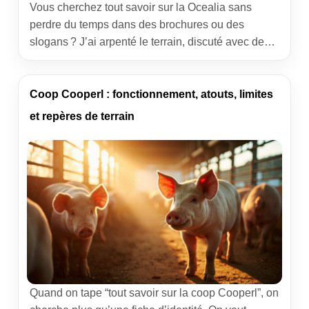
Vous cherchez tout savoir sur la Ocealia sans
perdre du temps dans des brochures ou des
slogans ? J’ai arpenté le terrain, discuté avec des
équipes de silo et des producteurs. Ce qui suit
rassemble l’essentiel pour comprendre la
coopérative, ses services, ses forces, ses limites,
Coop Cooperl : fonctionnement, atouts, limites
et les bonnes questions à se poser avant d’adhérer
et repères de terrain
ou […]
Quand on tape “tout savoir sur la coop Cooperl”, on