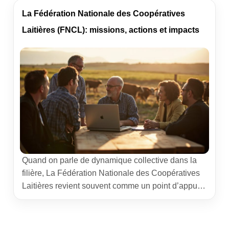
enjeux climatiques, les circuits de valorisation et
les acteurs locaux. Le tout avec un prisme terrain,
La Fédération Nationale des Coopératives
utile tant pour les exploitants que pour les
Laitières (FNCL): missions, actions et impacts
acheteurs professionnels […]
Quand on parle de dynamique collective dans la
filière, La Fédération Nationale des Coopératives
Laitières revient souvent comme un point d’appui.
Derrière l’acronyme FNCL, il y a des femmes et
des hommes qui représentent les coopératives,
négocient des cadres, sécurisent des débouchés