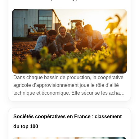
d’acteurs présents sur le terrain. Comprendre […]
choix
Dans chaque bassin de production, la coopérative
agricole d’approvisionnement joue le rôle d’allié
technique et économique. Elle sécurise les achats,
rationalise les flux et accompagne les choix de
culture ou d’élevage. Ce dossier décrypte son
fonctionnement, ses services et les points à vérifier
Sociétés coopératives en France : classement
avant d’adhérer. Vous y trouverez des exemples
du top 100
concrets, des repères pour négocier […]