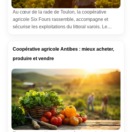
Au cœur de la rade de Toulon, la coopérative
agricole Six Fours rassemble, accompagne et
sécurise les exploitations du littoral varois. Le
lecteur en quête d’informations pratiques y trouvera
des repères clairs : missions, services, débouchés,
gouvernance et adresses utiles. L’enjeu dépasse
Coopérative agricole Antibes : mieux acheter,
l’approvisionnement : il s’agit d’un outil de filière,
produire et vendre
au service des producteurs varois et des […]