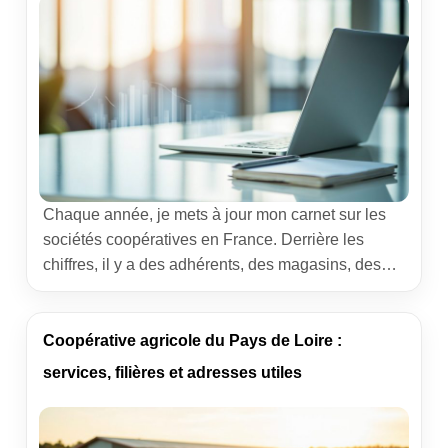
Chaque année, je mets à jour mon carnet sur les
sociétés coopératives en France. Derrière les
chiffres, il y a des adhérents, des magasins, des
silos, des laiteries, des équipes sur le terrain. Ce
guide propose un regard éditorial sur le
classement des coopératives françaises, une grille
Coopérative agricole du Pays de Loire :
de lecture du Top 100, et des clés […]
services, filières et adresses utiles