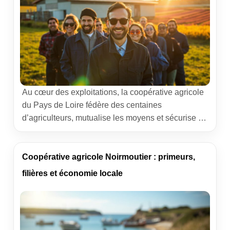
Au cœur des exploitations, la coopérative agricole
du Pays de Loire fédère des centaines
d’agriculteurs, mutualise les moyens et sécurise la
commercialisation. Derrière ce terme, une
organisation de proximité qui accompagne la
performance des fermes, de la semence jusqu’au
Coopérative agricole Noirmoutier : primeurs,
marché. L’enjeu reste le même pour tous les
filières et économie locale
adhérents : produire des volumes réguliers,
conformes aux […]