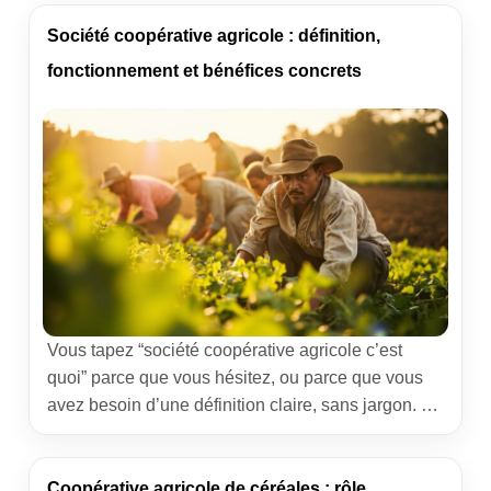
lait aux légumes, jusqu’aux boissons cidricoles.
Objectif : comprendre son modèle, ses services,
Société coopérative agricole : définition,
ses atouts, ses limites — et ce […]
fonctionnement et bénéfices concrets
Vous tapez “société coopérative agricole c’est
quoi” parce que vous hésitez, ou parce que vous
avez besoin d’une définition claire, sans jargon. Ce
guide a été pensé pour vous, avec des mots
simples, des exemples concrets et le regard d’un
praticien du terrain. Objectif: comprendre à quoi
Coopérative agricole de céréales : rôle,