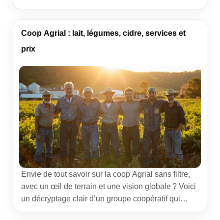
terrain pour comprendre son rôle en production, en
transformation et en distribution. Ancrée en
Bretagne, l’organisation réunit des producteurs,
Coop Agrial : lait, légumes, cidre, services et
des salariés et des marques agroalimentaires qui
prix
structurent une partie des débouchés […]
Envie de tout savoir sur la coop Agrial sans filtre,
avec un œil de terrain et une vision globale ? Voici
un décryptage clair d’un groupe coopératif qui
pèse dans les champs comme dans les rayons, du