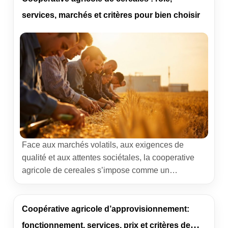
sert une coop, ce qu’elle change dans une […]
services, marchés et critères pour bien choisir
Face aux marchés volatils, aux exigences de
qualité et aux attentes sociétales, la cooperative
agricole de cereales s’impose comme un
partenaire stratégique des exploitations. Cet article
décrypte son rôle, ses services, ses leviers de
performance et les critères de choix. Des exemples
Coopérative agricole d’approvisionnement:
concrets jalonnent le parcours, avant un panorama
fonctionnement, services, prix et critères de