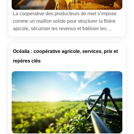
La cooperative des producteurs de miel s’impose
comme un maillon solide pour structurer la filière
apicole, sécuriser les revenus et fidéliser les
clients. Derrière ce modèle collectif, des femmes et
des hommes organisent la collecte, l’extraction et
la mise en marché, tout en défendant la qualité et
Océalia : coopérative agricole, services, prix et
l’origine. Cet article propose un tour d’horizon des
repères clés
[…]