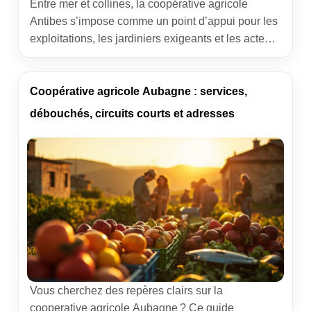
Entre mer et collines, la coopérative agricole
Antibes s’impose comme un point d’appui pour les
exploitations, les jardiniers exigeants et les acteurs
de l’alimentation locale. L’article décrypte son rôle,
ses services et ses débouchés, pour aider à mieux
acheter, mieux produire et mieux vendre sur le
Coopérative agricole Aubagne : services,
bassin antibois. Coopérative agricole Antibes : rôle
débouchés, circuits courts et adresses
et ancrage […]
Vous cherchez des repères clairs sur la
cooperative agricole Aubagne ? Ce guide