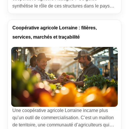
synthétise le rôle de ces structures dans le pays
d’Aubagne, leurs services, leur impact sur le
territoire et où rencontrer les acteurs locaux.
L’objectif : comprendre comment s’organise la
Coopérative agricole Lorraine : filières,
coopération au pied du Garlaban et comment en
services, marchés et traçabilité
bénéficier, que l’on soit exploitant, acheteur pro,
[…]
Une coopérative agricole Lorraine incarne plus
qu’un outil de commercialisation. C’est un maillon
de territoire, une communauté d’agriculteurs qui