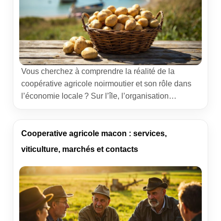
Vous cherchez à comprendre la réalité de la
coopérative agricole noirmoutier et son rôle dans
l’économie locale ? Sur l’île, l’organisation
collective des producteurs façonne un modèle
singulier, entre mer et marais. Ce guide propose
une lecture claire du terrain, des filières jusqu’aux
Cooperative agricole macon : services,
enjeux à venir, avec un regard professionnel et des
viticulture, marchés et contacts
exemples concrets. Coopérative agricole […]