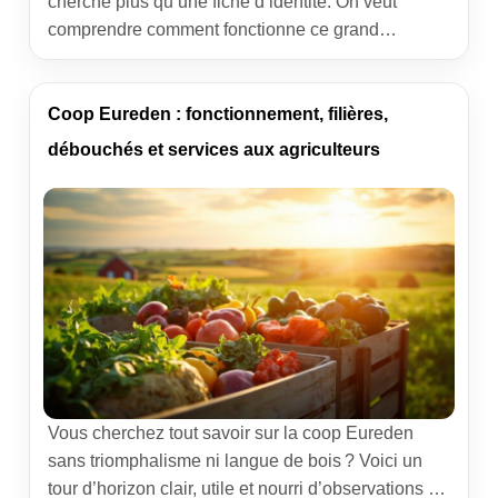
cherche plus qu’une fiche d’identité. On veut
comprendre comment fonctionne ce grand
groupement d’éleveurs porcs, ce qu’il apporte au
terrain, où il se distingue, et quels sont ses défis.
J’y ai passé des heures de terrain, des abattoirs
Coop Eureden : fonctionnement, filières,
bretons aux ateliers d’engraissement, pour
débouchés et services aux agriculteurs
démêler le […]
Vous cherchez tout savoir sur la coop Eureden
sans triomphalisme ni langue de bois ? Voici un
tour d’horizon clair, utile et nourri d’observations de