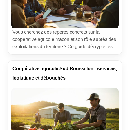
Vous cherchez des repères concrets sur la
cooperative agricole macon et son rôle auprès des
exploitations du territoire ? Ce guide décrypte les
missions, les services et les dynamiques locales
qui relient producteurs, filières, consommateurs et
collectivités autour d’un même enjeu : produire
Coopérative agricole Sud Roussillon : services,
mieux, vendre au bon prix et sécuriser l’avenir des
logistique et débouchés
fermes. Cooperative agricole macon : […]