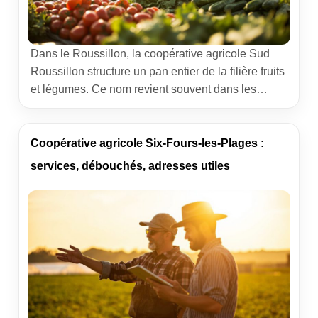
Dans le Roussillon, la coopérative agricole Sud
Roussillon structure un pan entier de la filière fruits
et légumes. Ce nom revient souvent dans les
conversations d’exploitants, d’acheteurs et de
techniciens. L’enjeu dépasse la logistique et les
débouchés : il s’agit de faire vivre un terroir,
Coopérative agricole Six-Fours-les-Plages :
d’outiller des producteurs, et de garantir des
services, débouchés, adresses utiles
volumes réguliers dans des […]