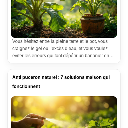
Vous hésitez entre la pleine terre et le pot, vous
craignez le gel ou l’excès d’eau, et vous voulez
éviter les erreurs qui font dépérir un bananier en
quelques semaines. Nous parlons ici d’une plante
vigoureuse mais sensible aux défauts
d’installation. Voilà notre méthode claire, issue du
Anti puceron naturel : 7 solutions maison qui
terrain, pour réussir durablement votre bananier, au
fonctionnent
jardin […]