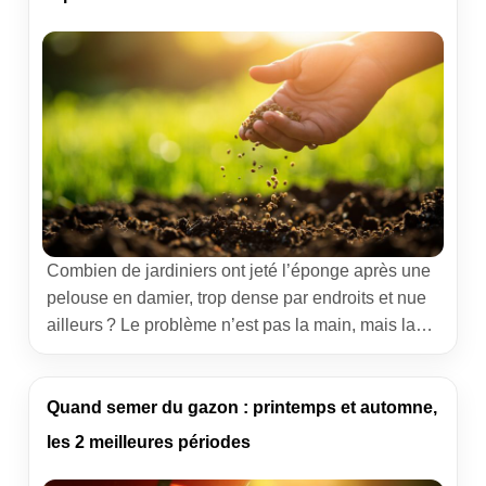
Combien de jardiniers ont jeté l’éponge après une
pelouse en damier, trop dense par endroits et nue
ailleurs ? Le problème n’est pas la main, mais la
méthode. Nous vous proposons un protocole
simple et reproductible, éprouvé sur le terrain, pour
obtenir une répartition uniforme des graines en
Quand semer du gazon : printemps et automne,
semant à la main, avec la rigueur d’un […]
les 2 meilleures périodes