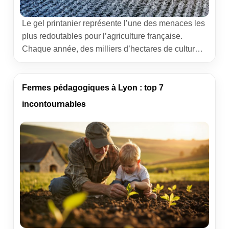
Le gel printanier représente l’une des menaces les
plus redoutables pour l’agriculture française.
Chaque année, des milliers d’hectares de cultures
sont touchés, causant des pertes économiques
considérables pour les exploitants agricoles. Cette
problématique, exacerbée par le changement
Fermes pédagogiques à Lyon : top 7
climatique qui tend à avancer les cycles de
incontournables
végétation tout en maintenant des risques de
gelées tardives, pousse le secteur […]