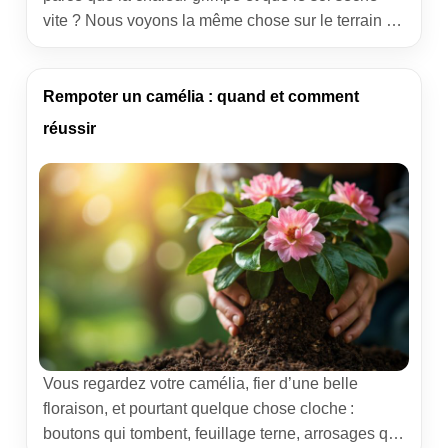
vite ? Nous voyons la même chose sur le terrain :
ce réflexe est compréhensible… et pourtant contre-
productif. La solution, c’est une humidité régulière,
des apports plus espacés mais plus généreux, et
Rempoter un camélia : quand et comment
un sol protégé. Voici […]
réussir
Vous regardez votre camélia, fier d’une belle
floraison, et pourtant quelque chose cloche :
boutons qui tombent, feuillage terne, arrosages qui