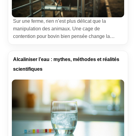
Sur une ferme, rien n’est plus délicat que la
manipulation des animaux. Une cage de
contention pour bovin bien pensée change la
donne : gestes plus précis, interventions plus
rapides, troupeau plus calme. Après des années à
accompagner des exploitations laitières et
Alcaliniser l’eau : mythes, méthodes et réalités
allaitantes, j’ai vu l’écart entre une installation
scientifiques
improvisée et un dispositif ergonomique. Le
premier […]