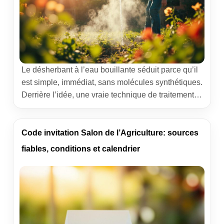
Le désherbant à l’eau bouillante séduit parce qu’il
est simple, immédiat, sans molécules synthétiques.
Derrière l’idée, une vraie technique de traitement
thermique qui marche très bien sur les herbes
jeunes, moins sur les vivaces coriaces. L’objectif
de ce guide est clair : savoir où l’utiliser, avec quel
Code invitation Salon de l’Agriculture: sources
matériel, combien d’eau verser et quand intervenir
fiables, conditions et calendrier
pour obtenir […]