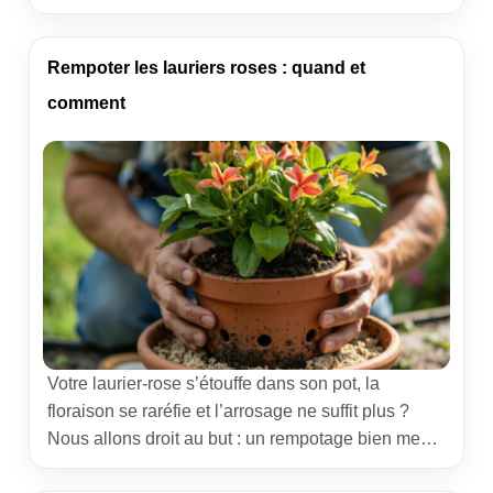
filent droit par les trous. Nous voyons souvent ce
scénario sur le terrain : c’est le signal d’un
rempotage du camélia à planifier sans tarder. Voici
Rempoter les lauriers roses : quand et
notre méthode claire, pensée pour durer, qui
comment
respecte la physiologie […]
Votre laurier-rose s’étouffe dans son pot, la
floraison se raréfie et l’arrosage ne suffit plus ?
Nous allons droit au but : un rempotage bien mené,
au bon moment, relance la croissance, stabilise