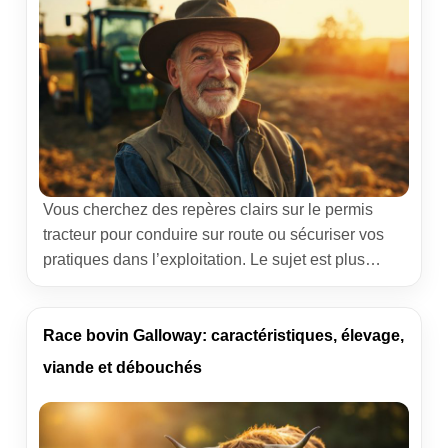
Vous cherchez des repères clairs sur le permis
tracteur pour conduire sur route ou sécuriser vos
pratiques dans l’exploitation. Le sujet est plus
nuancé qu’il n’y paraît : titres requis selon votre
statut, responsabilités de l’employeur, assurance,
remorques, jeunes en stage… Voici une mise au
Race bovin Galloway: caractéristiques, élevage,
point pragmatique, nourrie de terrain et de retours
viande et débouchés
d’éleveurs, salariés et […]