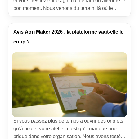
et vous hésitez entre agir maintenant ou attendre le
bon moment. Nous venons du terrain, là où le
geste précis et le bon timing font la différence. Ici,
nous vous donnons une méthode claire, éprouvée
par l’expérience collective, pour savoir quand et
Avis Agri Maker 2026 : la plateforme vaut-elle le
comment rempoter un […]
coup ?
Si vous passez plus de temps à ouvrir des onglets
qu’à piloter votre atelier, c’est qu’il manque une
brique dans votre organisation. Nous avons testé