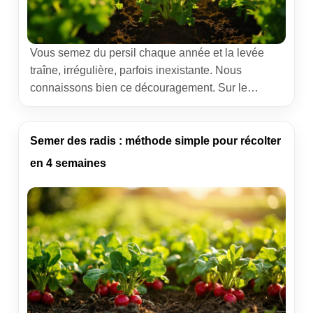
Vous semez du persil chaque année et la levée
traîne, irrégulière, parfois inexistante. Nous
connaissons bien ce découragement. Sur le
terrain, en groupe, nous avons affiné une méthode
simple, reproductible et sans gadgets pour obtenir
une levée rapide et régulière. Voici notre protocole
Semer des radis : méthode simple pour récolter
coopératif, éprouvé dans les jardins comme en
en 4 semaines
planches maraîchères, pour voir apparaître […]