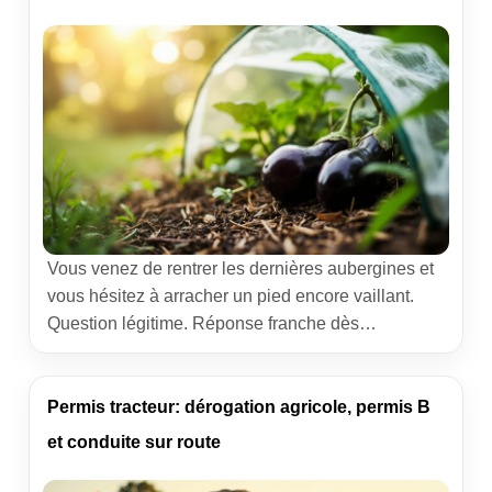
[…]
Vous venez de rentrer les dernières aubergines et
vous hésitez à arracher un pied encore vaillant.
Question légitime. Réponse franche dès
maintenant : en climat tempéré, conserver un pied
d’aubergine d’une année à l’autre est rarement
rentable. Cela devient envisageable en climat
Permis tracteur: dérogation agricole, permis B
doux ou sous abri froid, à condition de soigner la
et conduite sur route
taille, la protection […]