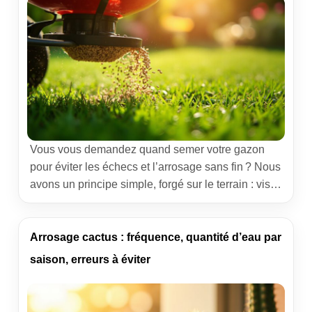
Vous vous demandez quand semer votre gazon
pour éviter les échecs et l’arrosage sans fin ? Nous
avons un principe simple, forgé sur le terrain : viser
les périodes où la nature fait la moitié du travail. En
France, deux fenêtres tiennent la corde — le
printemps et l’automne — car elles offrent le bon
Arrosage cactus : fréquence, quantité d’eau par
compromis […]
saison, erreurs à éviter