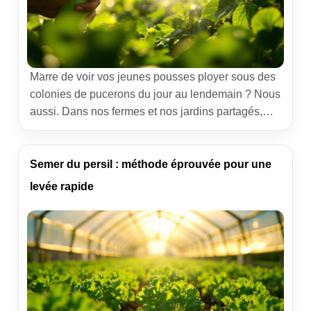
Marre de voir vos jeunes pousses ployer sous des
colonies de pucerons du jour au lendemain ? Nous
aussi. Dans nos fermes et nos jardins partagés,
nous défendons une approche sobre et efficace :
des anti-pucerons naturels, faits maison, qui
protègent les cultures sans abîmer la vie du sol ni
Semer du persil : méthode éprouvée pour une
nuire aux auxiliaires. Voici, sans […]
levée rapide