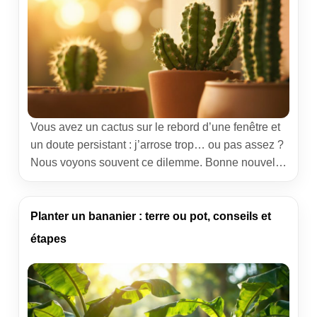
Vous avez un cactus sur le rebord d’une fenêtre et
un doute persistant : j’arrose trop… ou pas assez ?
Nous voyons souvent ce dilemme. Bonne nouvelle
: avec quelques repères concrets sur la fréquence
et la quantité d’eau, vous sécurisez la santé de la
plante et vous évitez les erreurs classiques. Nous
Planter un bananier : terre ou pot, conseils et
partageons ici […]
étapes