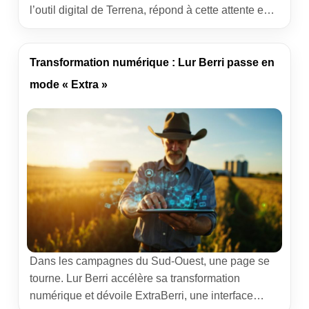
l’outil digital de Terrena, répond à cette attente en
offrant un accès direct à vos données, à vos
résultats et à vos échanges avec la coop. Un
extranet coopératif pensé comme un cockpit de
Transformation numérique : Lur Berri passe en
pilotage, utilisable du […]
mode « Extra »
Dans les campagnes du Sud-Ouest, une page se
tourne. Lur Berri accélère sa transformation
numérique et dévoile ExtraBerri, une interface