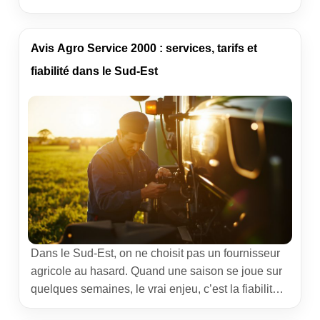
Agri Maker, présenté comme une plateforme
agricole qui centralise outils, services et
démarches. Notre promesse aujourd’hui : vous dire
Avis Agro Service 2000 : services, tarifs et
clairement si, en 2026, cet écosystème vaut son
fiabilité dans le Sud-Est
coût — et […]
Dans le Sud-Est, on ne choisit pas un fournisseur
agricole au hasard. Quand une saison se joue sur
quelques semaines, le vrai enjeu, c’est la fiabilité,
la réactivité du SAV et la disponibilité des pièces.