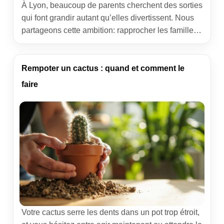
À Lyon, beaucoup de parents cherchent des sorties
qui font grandir autant qu’elles divertissent. Nous
partageons cette ambition: rapprocher les familles
du monde paysan, donner à voir des gestes vrais
et créer des souvenirs utiles. Voici 7 fermes
pédagogiques proches de la métropole où l’on
Rempoter un cactus : quand et comment le
touche du doigt la réalité des élevages, des
faire
cultures et […]
Votre cactus serre les dents dans un pot trop étroit,