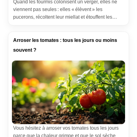
Quand les fourmis colonisent un verger, elles ne
viennent pas seules : elles « élèvent » les
pucerons, récoltent leur miellat et étouffent les
feuilles sous la fumagine. Résultat : croissance
ralentie, fruits collants et rendements en berne.
Nous avons appris, en coopérative, qu’un simple
Arroser les tomates : tous les jours ou moins
geste change tout : couper l’accès au tronc. Voici
souvent ?
notre méthode, éprouvée en vergers de […]
Vous hésitez à arroser vos tomates tous les jours
parce que la chaleur grimpe et que le sol sèche