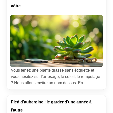
Nous parlons d’expérience terrain, celle qui se […]
vôtre
Vous tenez une plante grasse sans étiquette et
vous hésitez sur l’arrosage, le soleil, le rempotage
? Nous allons mettre un nom dessus. En
combinant observation fine et outils numériques,
vous pouvez obtenir une identification fiable en
moins de 30 minutes et adopter les bons gestes
Pied d’aubergine : le garder d’une année à
d’entretien dès aujourd’hui. Aller droit au but : les
l’autre