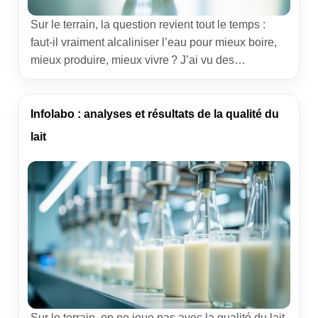
Sur le terrain, la question revient tout le temps :
faut-il vraiment alcaliniser l’eau pour mieux boire,
mieux produire, mieux vivre ? J’ai vu des
exploitations investir dans des filtres dernier cri,
d’autres se contenter d’une simple mesure du pH
au pH-mètre de poche. Entre promesses et
Infolabo : analyses et résultats de la qualité du
résultats tangibles, l’enjeu est d’y voir clair. Cet
lait
article […]
Sur le terrain, on ne joue pas avec la qualité du lait.