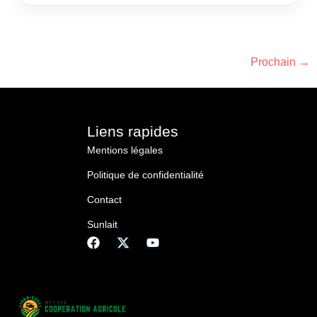
pensée pour des usages concrets, au champ
comme à l’élevage. Moins de paperasse, plus de
visibilité, des décisions éclairées : c’est la
promesse d’une maison coopérative qui veut offrir
Prochain
→
des outils utiles, pas des gadgets. Derrière […]
Liens rapides
Mentions légales
Politique de confidentialité
Contact
Sunlait