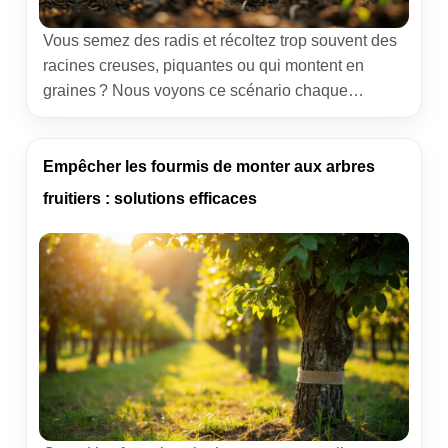
Vous semez des radis et récoltez trop souvent des
racines creuses, piquantes ou qui montent en
graines ? Nous voyons ce scénario chaque
printemps. La bonne nouvelle, c’est qu’avec une
méthode simple, collective et éprouvée sur le
terrain, on obtient des bottes régulières en 28 jours.
Empêcher les fourmis de monter aux arbres
Voici notre conduite de semis, telle que nous la
fruitiers : solutions efficaces
recommandons […]