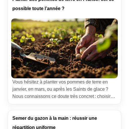
bien positionné fait la récolte. Voici notre méthode,
possible toute l’année ?
[…]
Vous hésitez à planter vos pommes de terre en
janvier, en mars, ou après les Saints de glace ?
Nous connaissons ce doute très concret : choisir
trop tôt, c’est risquer le gel ; trop tard, c’est perdre
du rendement. Voici des repères clairs, issus du
terrain coopératif, pour savoir quand planter selon
Semer du gazon à la main : réussir une
votre région, comment étirer la […]
répartition uniforme