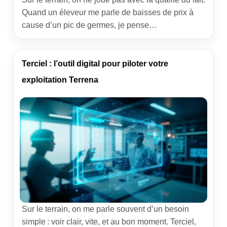
Quand un éleveur me parle de baisses de prix à
cause d’un pic de germes, je pense
immédiatement à Infolabo. Cet outil
interprofessionnel centralise vos analyses de lait,
vous alerte et donne de la visibilité sur les
Terciel : l’outil digital pour piloter votre
tendances. L’objectif de cet article : […]
exploitation Terrena
Sur le terrain, on me parle souvent d’un besoin
simple : voir clair, vite, et au bon moment. Terciel,