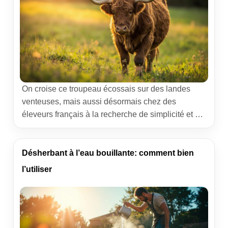
On croise ce troupeau écossais sur des landes
venteuses, mais aussi désormais chez des
éleveurs français à la recherche de simplicité et de
robustesse. La race bovin galloway intrigue par sa
toison laineuse, sa ligne sobre et son aptitude à
valoriser des surfaces herbeuses modestes.
Désherbant à l’eau bouillante: comment bien
L’objectif de cet article : comprendre les forces de
l’utiliser
cette souche […]