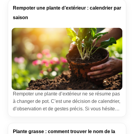
l’arrosage et redonne des fleurs. Voici une
méthode éprouvée sur le terrain, pensée pour
Rempoter une plante d’extérieur : calendrier par
limiter le stress et sécuriser la reprise. Repères […]
saison
Rempoter une plante d’extérieur ne se résume pas
à changer de pot. C’est une décision de calendrier,
d’observation et de gestes précis. Si vous hésitez
entre mars, mai ou septembre, nous allons poser
un cadre clair, saison par saison, pour sécuriser la
reprise et valoriser durablement votre végétal.
Plante grasse : comment trouver le nom de la