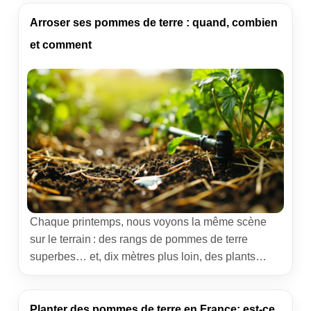
Nous avons passé au crible Agro Service 2000,
acteur historique du quart sud-est, pour répondre
Arroser ses pommes de terre : quand, combien
clairement à une question simple […]
et comment
Chaque printemps, nous voyons la même scène
sur le terrain : des rangs de pommes de terre
superbes… et, dix mètres plus loin, des plants
chétifs. La différence ? L’eau. Trop, pas assez, ou
au mauvais moment. En coopérative, nous avons
une règle simple : un arrosage régulier, mesuré et
Planter des pommes de terre en France: est-ce