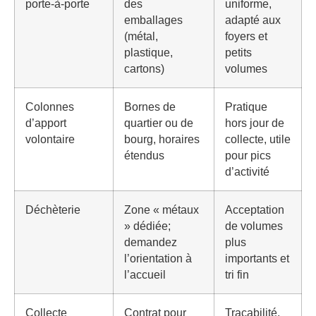
porte-à-porte
des
uniforme,
emballages
adapté aux
(métal,
foyers et
plastique,
petits
cartons)
volumes
Colonnes
Bornes de
Pratique
d’apport
quartier ou de
hors jour de
volontaire
bourg, horaires
collecte, utile
étendus
pour pics
d’activité
Déchèterie
Zone « métaux
Acceptation
» dédiée;
de volumes
demandez
plus
l’orientation à
importants et
l’accueil
tri fin
Collecte
Contrat pour
Traçabilité,