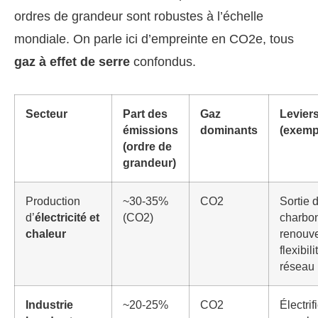
ordres de grandeur sont robustes à l’échelle
mondiale. On parle ici d’empreinte en CO2e, tous
gaz à effet de serre
confondus.
Secteur
Part des
Gaz
Leviers
émissions
dominants
(exemp
(ordre de
grandeur)
Production
~30-35%
CO2
Sortie 
d’
électricité et
(CO2)
charbo
chaleur
renouve
flexibili
réseau
Industrie
~20-25%
CO2
Électrif