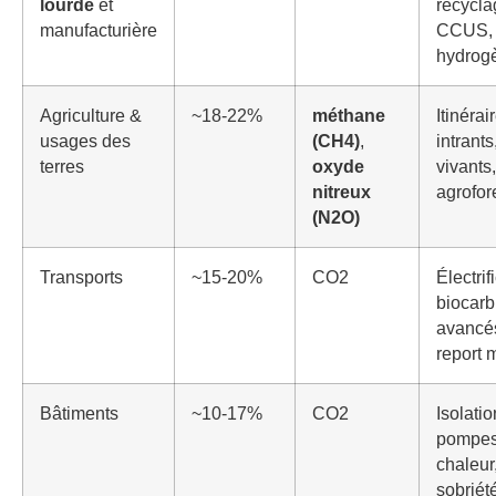
lourde
et
recycla
manufacturière
CCUS,
hydrog
Agriculture &
~18-22%
méthane
Itinérai
usages des
(CH4)
,
intrants
terres
oxyde
vivants,
nitreux
agrofor
(N2O)
Transports
~15-20%
CO2
Électrif
biocarb
avancé
report 
Bâtiments
~10-17%
CO2
Isolatio
pompes
chaleur
sobriét