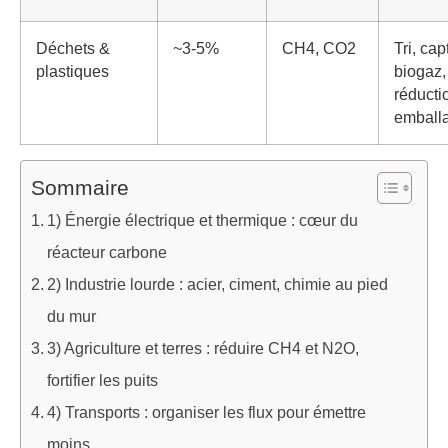
Déchets &
~3-5%
CH4, CO2
Tri, cap
plastiques
biogaz,
réducti
emball
Sommaire
1) Énergie électrique et thermique : cœur du
réacteur carbone
2) Industrie lourde : acier, ciment, chimie au pied
du mur
3) Agriculture et terres : réduire CH4 et N2O,
fortifier les puits
4) Transports : organiser les flux pour émettre
moins