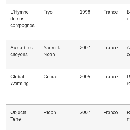
L’Hymne
Tryo
1998
France
B
de nos
o
campagnes
Aux arbres
Yannick
2007
France
A
citoyens
Noah
c
Global
Gojira
2005
France
R
Warming
r
Objectif
Ridan
2007
France
R
Terre
m