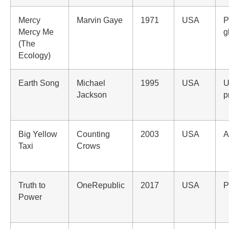
Mercy
Marvin Gaye
1971
USA
P
Mercy Me
g
(The
Ecology)
Earth Song
Michael
1995
USA
U
Jackson
p
Big Yellow
Counting
2003
USA
A
Taxi
Crows
Truth to
OneRepublic
2017
USA
P
Power