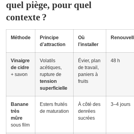
quel piège, pour quel
contexte ?
Méthode
Principe
Où
Renouvel
d’attraction
l’installer
Vinaigre
Volatils
Évier, plan
48 h
de cidre
acétiques,
de travail,
+ savon
rupture de
paniers à
tension
fruits
superficielle
Banane
Esters fruités
À côté des
3–4 jours
très
de maturation
denrées
mûre
sucrées
sous film