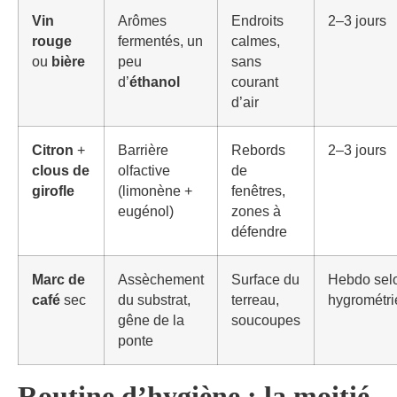
Vin
Arômes
Endroits
2–3 jours
rouge
fermentés, un
calmes,
ou
bière
peu
sans
d’
éthanol
courant
d’air
Citron
+
Barrière
Rebords
2–3 jours
clous de
olfactive
de
girofle
(limonène +
fenêtres,
eugénol)
zones à
défendre
Marc de
Assèchement
Surface du
Hebdo sel
café
sec
du substrat,
terreau,
hygrométri
gêne de la
soucoupes
ponte
Routine d’hygiène : la moitié